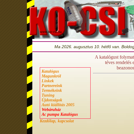
Ma 2026. augusztus 10. hétfő van. Bold
A katalógust folymat
téves rendelés 
beazonosí
Katalógus
Magunkról
Linkek
Partnereink
Termékeink
Tuning
Újdonságok
Autó kiállítás 2005
Webáruház
Ac pumpa Katalógus
Kezdőlap, kapcsolat